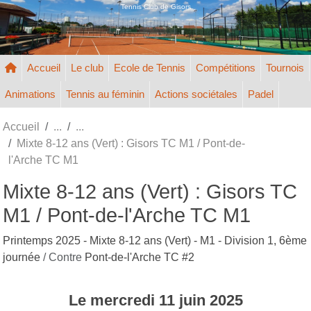
Panneau de gestion des cookies
Tennis Club de Gisors
Accueil
Le club
Ecole de Tennis
Compétitions
Tournois
Animations
Tennis au féminin
Actions sociétales
Padel
Accueil
Mixte 8-12 ans (Vert) : Gisors TC M1 / Pont-de-
l'Arche TC M1
Mixte 8-12 ans (Vert) : Gisors TC
M1 / Pont-de-l'Arche TC M1
Printemps 2025 - Mixte 8-12 ans (Vert) - M1 - Division 1, 6ème
journée
/ Contre
Pont-de-l'Arche TC #2
Le
mercredi
11
juin
2025