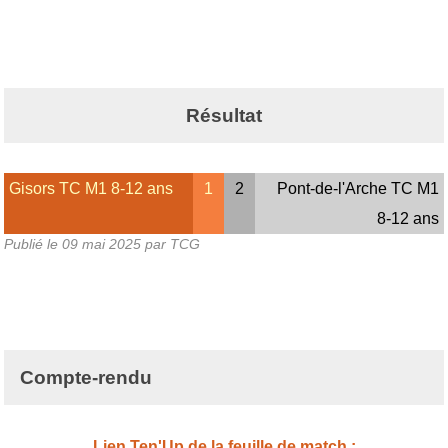
Résultat
Gisors TC M1 8-12 ans
1
2
Pont-de-l'Arche TC M1
8-12 ans
Publié le
09 mai 2025
par TCG
Compte-rendu
Lien Ten'Up de la feuille de match :